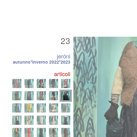
23
jeróni
autunno*inverno 2022*2023
articoli