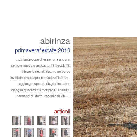
abirinza
primavera*estate 2016
...da tante cose diverse, una ancora,
sempre nuova e antica...chi intreccia fili,
intreccia ricordi, ricama un bordo
invisibile che si apre e chiude all’infinito...
aggiunge, sposta, ritaglia, incastra,
disegna quadrati e li moltiplica...abirinzà,
paesaggi di stoffe, raccolte di vite,...
articoli