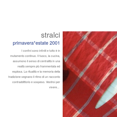
stralci
primavera*estate 2001
I confini sono infiniti e tutto è in
mutamento continuo. Il fuoco, la cucina,
assumono il senso di centralità in una
realtà sempre più frammentata ed
esplosa. La ritualità e la memoria della
tradizione segnano il ritmo di un racconto
contraddittorio e sospeso. Vestirsi per
vivere...