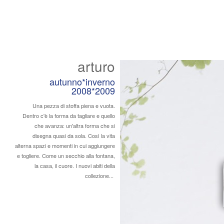
arturo
autunno*inverno
2008*2009
Una pezza di stoffa piena e vuota.
Dentro c'è la forma da tagliare e quello
che avanza: un'altra forma che si
disegna quasi da sola. Così la vita
alterna spazi e momenti in cui aggiungere
e togliere. Come un secchio alla fontana,
la casa, il cuore. I nuovi abiti della
collezione...