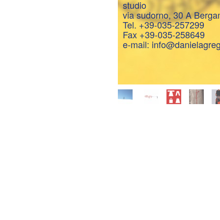
studio
via sudorno, 30 A Berg
Tel. +39-035-257299
Fax +39-035-258649
e-mail: info@danielagreg