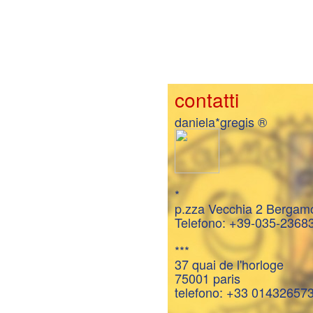
contatti
daniela*gregis ®
*
p.zza Vecchia 2 Bergam
Telefono: +39-035-2368
***
37 quai de l'horloge
75001 paris
telefono: +33 01432657