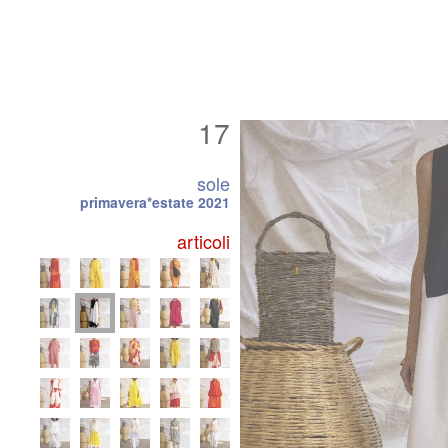
17
sole
primavera*estate 2021
articoli