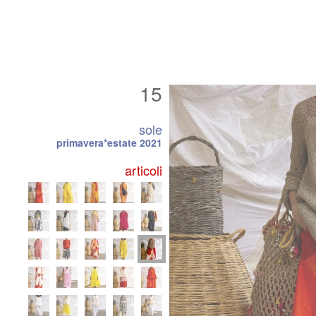
15
sole
primavera*estate 2021
articoli