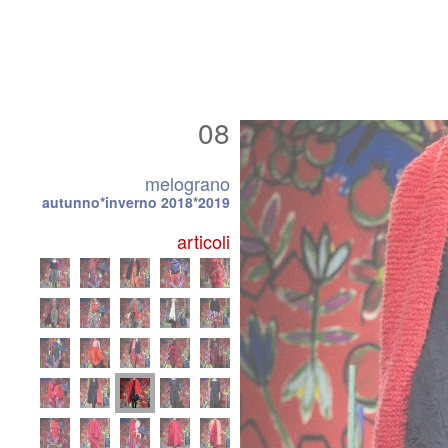
08
melograno
autunno*inverno 2018*2019
articoli