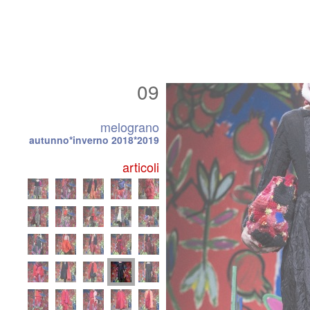
09
melograno
autunno*inverno 2018*2019
articoli