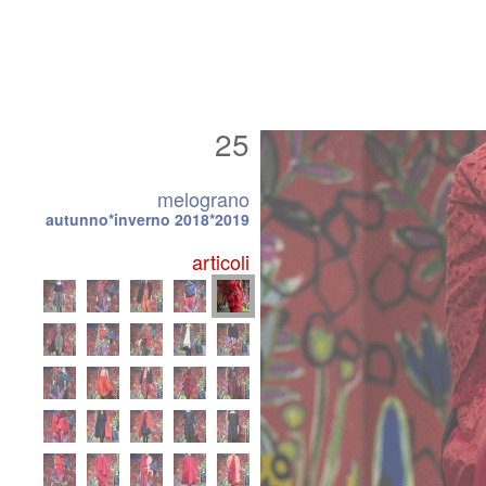
25
melograno
autunno*inverno 2018*2019
articoli