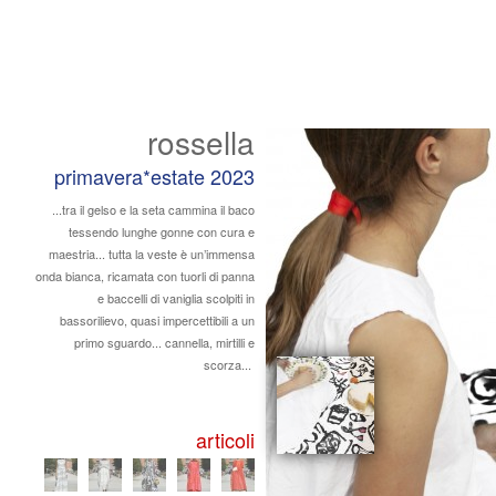
rossella
primavera*estate 2023
...tra il gelso e la seta cammina il baco
tessendo lunghe gonne con cura e
maestria... tutta la veste è un’immensa
onda bianca, ricamata con tuorli di panna
e baccelli di vaniglia scolpiti in
bassorilievo, quasi impercettibili a un
primo sguardo... cannella, mirtilli e
scorza...
articoli