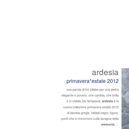
ardesia
primavera*estate 2012
una parola di tre sillabe per una pietra
elegante e povera, che cambia, che brilla
e si sfalda, blu tempesta;
è la
ardesia
nuova collezione primavera estate 2012
di daniela gregis, fattadi segni, figure,
punti che si rincorrono sulla lavagna della
;...
memoria