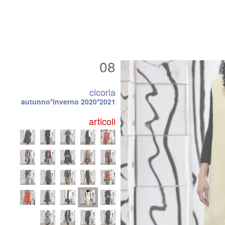
08
cicoria
autunno*inverno 2020*2021
articoli