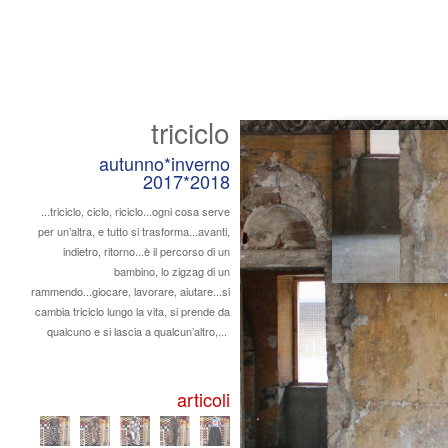
triciclo
autunno*inverno
2017*2018
...triciclo, ciclo, riciclo...ogni cosa serve
per un’altra, e tutto si trasforma...avanti,
indietro, ritorno...è il percorso di un
bambino, lo zigzag di un
rammendo...giocare, lavorare, aiutare...si
cambia triciclo lungo la vita, si prende da
qualcuno e si lascia a qualcun’altro,...
articoli