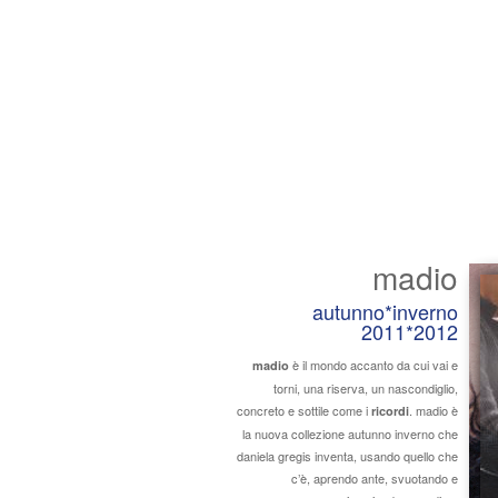
madio
autunno*inverno
2011*2012
è il mondo accanto da cui vai e
madio
torni, una riserva, un nascondiglio,
concreto e sottile come i
. madio è
ricordi
la nuova collezione autunno inverno che
daniela gregis inventa, usando quello che
c’è, aprendo ante, svuotando e