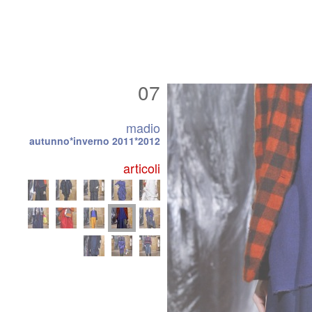
07
madio
autunno*inverno 2011*2012
articoli