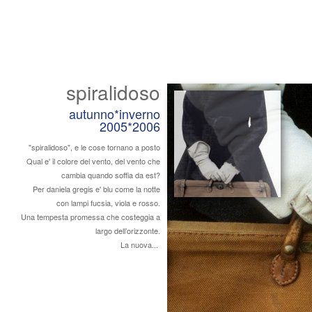
spiralidoso
autunno*inverno
2005*2006
"spiralidoso", e le cose tornano a posto
Qual e' il colore del vento, del vento che
cambia quando soffia da est?
Per daniela gregis e' blu come la notte
con lampi fucsia, viola e rosso.
Una tempesta promessa che costeggia a
largo dell’orizzonte.
La nuova...