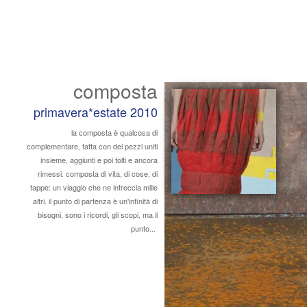
composta
primavera*estate 2010
la composta è qualcosa di
complementare, fatta con dei pezzi uniti
insieme, aggiunti e poi tolti e ancora
rimessi. composta di vita, di cose, di
tappe: un viaggio che ne intreccia mille
altri. il punto di partenza è un'infinità di
bisogni, sono i ricordi, gli scopi, ma il
punto...