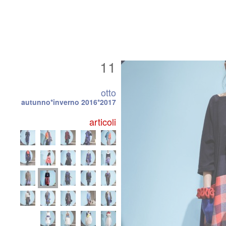
11
otto
autunno*inverno 2016*2017
articoli