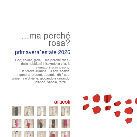
…ma perché
rosa?
primavera*estate 2026
…luce, colore, gioia… ma perché rosa?
dalla nebbia si intravede la vita, le
sfumature scompaiono,
la felicità illumina… il sole scalda,
rigenera, cresce, sboccia, dà frutto,
alimenta e diviene, giocando e creando,
bianco, sabbia, terra,...
articoli