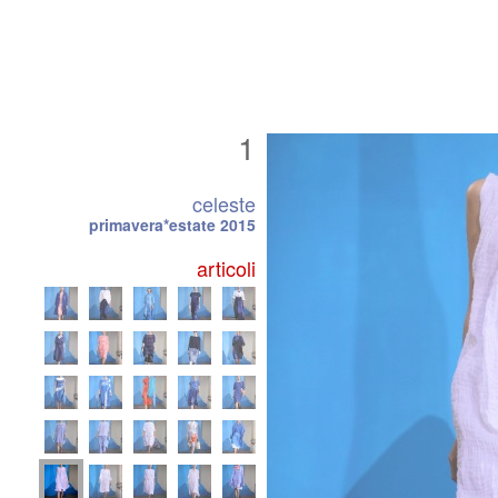
1
celeste
primavera*estate 2015
articoli