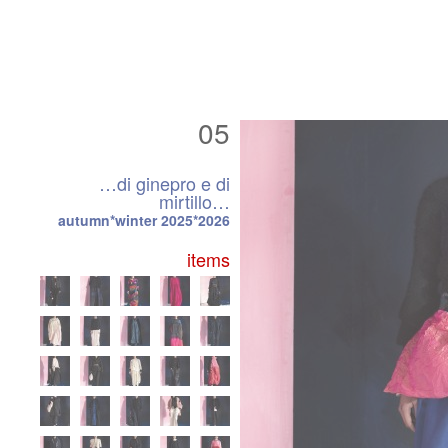
05
…di ginepro e di
mirtillo…
autumn*winter 2025*2026
items